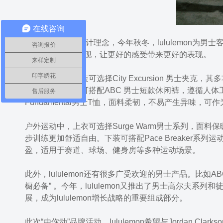
在线咨询
基于“触感科学”设计理念，今年秋冬，lululemon
咨询报价
lululemon为你实现，让更好的感受带来更好的表现。
来样定制
印字绣花
日常出行时，上装可选择City Excursion 男士
倍感自由。下装可搭配ABC 男士短款休闲裤，遵循人体
售后服务
Fundamental男士T恤，面料柔韧，不易产生异味，可
户外运动中，上衣可选择Surge Warm男士系列，
步训练更加舒适自由。下装可搭配Pace Breaker系列运
盈，适用于赛道、球场、健身房等多种运动场景。
此外，lululemon还有很多广受欢迎的男士产品。比如
橱必备” 。今年，lululemon又推出了男士高尔夫
展，成为lululemon增长战略的重要组成部分。
此次“由你动”品牌活动，lululemon希望与Jordan Cl