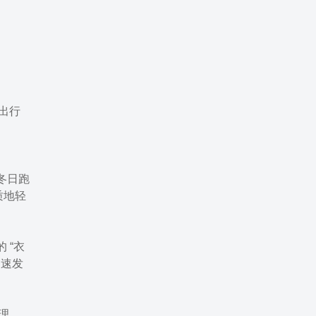
让出行
冬日跑
质地轻
 “衣
迅速发
感理