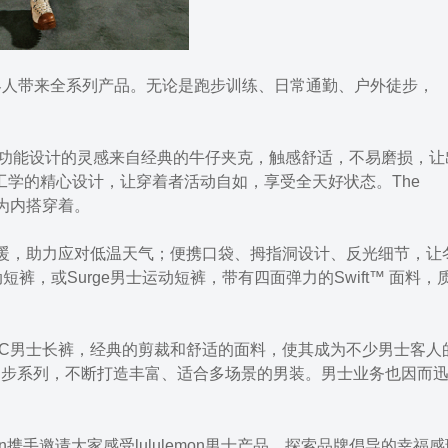
为男士客人带来全系列产品。无论是跑步训练、日常通勤、户外徒步，
夹克，其多功能设计的灵感来自经典的牛仔夹克，触感舒适，不易磨损，
工学的精心设计，让穿着者活动自如，享受全天好状态。The
作为内搭穿着。
面料保暖，助力应对低温天气；便携口袋、拇指洞设计、反光细节，让
动短裤，或Surge男士运动短裤，带有四面弹力的Swift™ 面料，
ABC男士长裤，经典的剪裁和舒适的面料，使其成为不少男士客人的
系列和徒步系列，不断打造丰富、适合多场景的男装。男士业务也因而
arkson携手邀请大家感受lululemon男士产品，探索品牌倡导的幸福